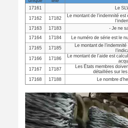
unique
tête
17161
Le SL
Le montant de l'indemnité est 
17162
17182
l'inde
17163
17183
- Je ne s
17164
17184
Le numéro de série est le nu
Le montant de l'indemnité 
17165
17185
l'indic
Le montant de l'aide est calcu
17166
17186
acqu
Les États membres doivent
17167
17187
détaillées sur le
17168
17188
Le nombre d'heu