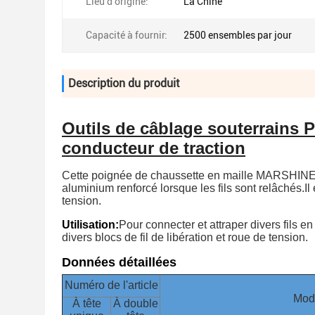
Lieu d'origine:
La Chine
Capacité à fournir:
2500 ensembles par jour
Description du produit
Outils de câblage souterrains 
conducteur de traction
Cette poignée de chaussette en maille MARSHINE es
aluminium renforcé lorsque les fils sont relâchés.Il
tension.
Utilisation:
Pour connecter et attraper divers fils en
divers blocs de fil de libération et roue de tension.
Données détaillées
Numéro de l'article
Mod
À tête
À double