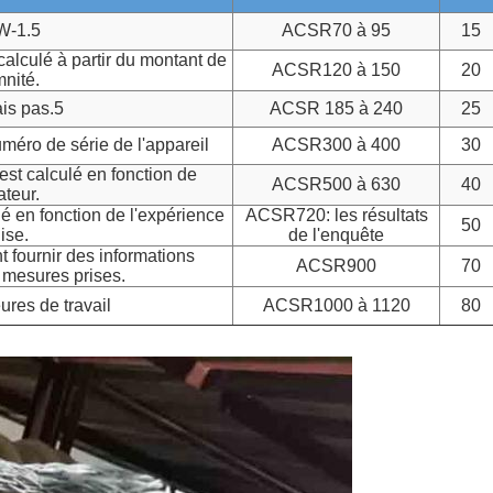
W-1.5
ACSR70 à 95
15
calculé à partir du montant de
ACSR120 à 150
20
mnité.
ais pas.5
ACSR 185 à 240
25
méro de série de l'appareil
ACSR300 à 400
30
est calculé en fonction de
ACSR500 à 630
40
ateur.
lé en fonction de l'expérience
ACSR720: les résultats
50
ise.
de l'enquête
 fournir des informations
ACSR900
70
s mesures prises.
res de travail
ACSR1000 à 1120
80