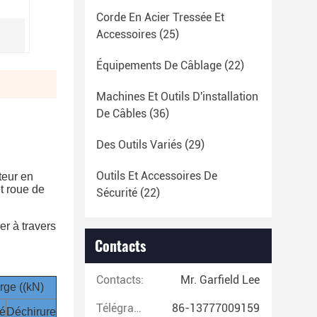
Corde En Acier Tressée Et
Accessoires
(25)
Équipements De Câblage
(22)
Machines Et Outils D'installation
De Câbles
(36)
Des Outils Variés
(29)
Outils Et Accessoires De
teur en
et roue de
Sécurité
(22)
er à travers
Contacts
Contacts:
Mr. Garfield Lee
rge ((kN)
Télégramme:
86-13777009159
é
Déchirure