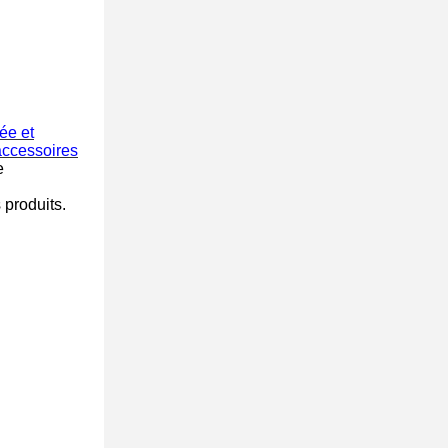
ée et
 accessoires
e
produits.