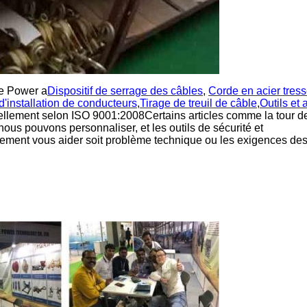
ne Power a
Dispositif de serrage des câbles
,
Corde en acier tress
 d'installation de conducteurs
,
Tirage de treuil de câble
,
Outils et
nellement selon ISO 9001:2008Certains articles comme la tour d
 nous pouvons personnaliser, et les outils de sécurité et
ment vous aider soit problème technique ou les exigences des 