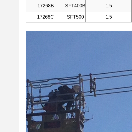
17268B
SFT400B
1.5
17268C
SFT500
1.5