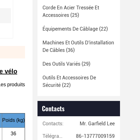
Corde En Acier Tressée Et
Accessoires
(25)
Équipements De Câblage
(22)
Machines Et Outils D'installation
De Câbles
(36)
Des Outils Variés
(29)
e vélo
Outils Et Accessoires De
Les produits
Sécurité
(22)
Contacts
Poids (kg)
Contacts:
Mr. Garfield Lee
36
Télégramme:
86-13777009159