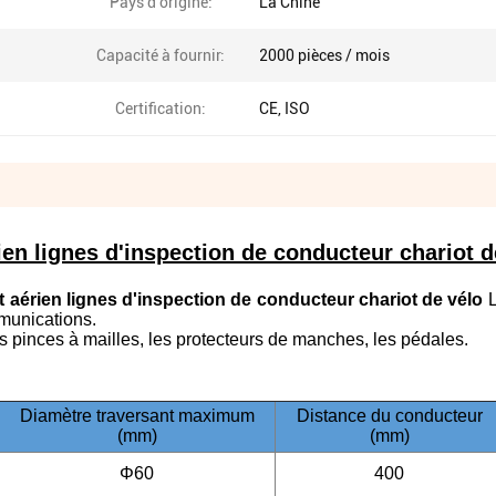
Pays d'origine:
La Chine
Capacité à fournir:
2000 pièces / mois
Certification:
CE, ISO
ien lignes d'inspection de conducteur chariot d
t aérien lignes d'inspection de conducteur chariot de vélo
munications.
les pinces à mailles, les protecteurs de manches, les pédales.
Diamètre traversant maximum
Distance du conducteur
(mm)
(mm)
Φ60
400