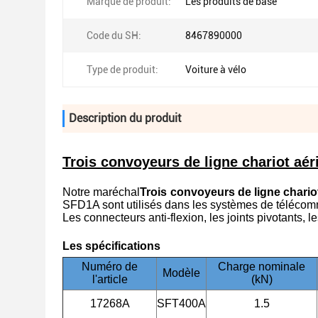
Marque de produit:
Les produits de base
Code du SH:
8467890000
Type de produit:
Voiture à vélo
Description du produit
Trois convoyeurs de ligne chariot aér
Notre maréchal
Trois convoyeurs de ligne chario
SFD1A sont utilisés dans les systèmes de télécom
Les connecteurs anti-flexion, les joints pivotants, 
Les spécifications
Numéro de
Charge nominale
Modèle
l'article
(kN)
17268A
SFT400A
1.5