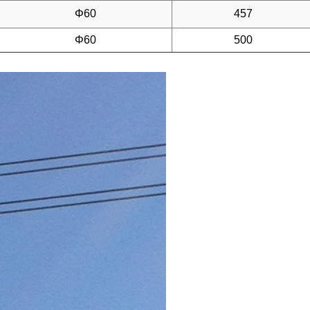
Φ60
457
Φ60
500