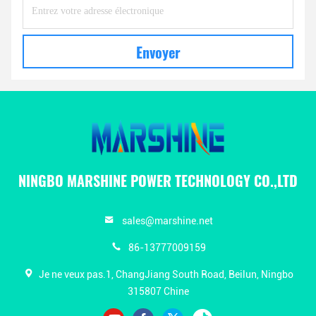
Envoyer
NINGBO MARSHINE POWER TECHNOLOGY CO.,LTD
sales@marshine.net
86-13777009159
Je ne veux pas.1, ChangJiang South Road, Beilun, Ningbo
315807 Chine