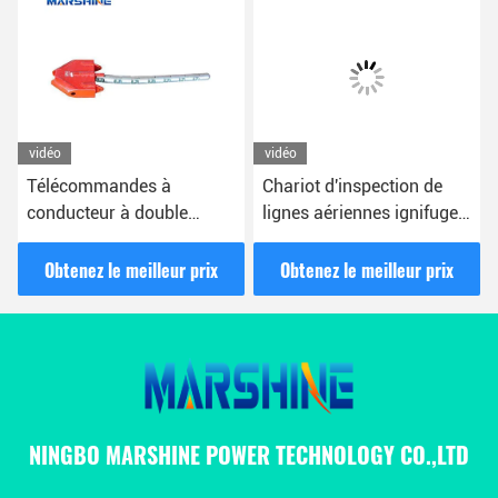
vidéo
vidéo
Télécommandes à
Chariot d'inspection de
conducteur à double
lignes aériennes ignifuges
bande aérienne
pour deux paquets
indépendantes pour les
Obtenez le meilleur prix
Obtenez le meilleur prix
lignes électriques
aériennes
NINGBO MARSHINE POWER TECHNOLOGY CO.,LTD