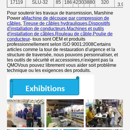
17119
SLU-32
85
186
42
30
38
80
320
3.9
Pour soutenir les travaux de transmission, Marshine
Power a
Machine de découpe par compression de
câbles
,
Tireuse de câbles hydrauliques
,
Dispositifs
d'installation de conducteurs
,
Machines et outils
d'installation de câbles
,
Rouleau de câble
,
Poulie de
conducteur
- tous sont OEM et produits
professionnellement selon ISO 9001:2008Certains
articles comme la tour de restauration d'urgence et la
structure de traversée, nous pouvons personnaliser, et
les outils de sécurité et accessoires,n'exigent pas la
QMOVous pouvez librement vous aider soit problème
technique ou les exigences des produits.