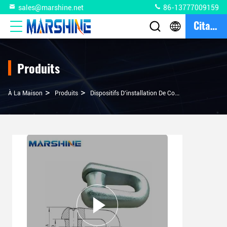
sales@marshine.net
86-13777009159
Citation
Produits
>
>
>
À La Maison
Produits
Dispositifs D'installation De Conducteurs
Join