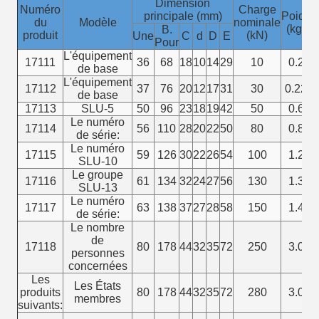
Dimension
Numéro
Charge
principale (mm)
Poids
du
Modèle
nominale
(kg)
B.
produit
(kN)
Une
C
d
D
E
Pour
L'équipement
17111
36
68
18
10
14
29
10
0.2
de base
L'équipement
17112
37
76
20
12
17
31
30
0.22
de base
17113
SLU-5
50
96
23
18
19
42
50
0.6
Le numéro
17114
56
110
28
20
22
50
80
0.8
de série:
Le numéro
17115
59
126
30
22
26
54
100
1.2
SLU-10
Le groupe
17116
61
134
32
24
27
56
130
1.3
SLU-13
Le numéro
17117
63
138
37
27
28
58
150
1.4
de série:
Le nombre
de
17118
80
178
44
32
35
72
250
3.0
personnes
concernées
Les
Les États
produits
80
178
44
32
35
72
280
3.0
membres
suivants: