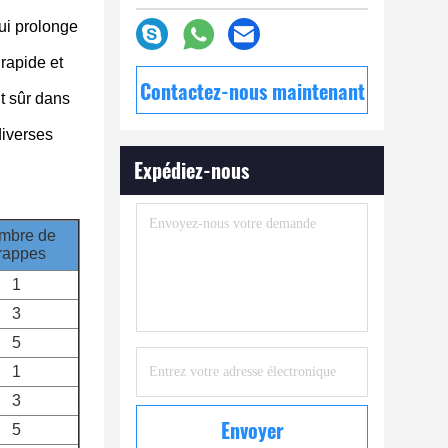
qui prolonge
 rapide et
Contactez-nous maintenant
t sûr dans
diverses
Expédiez-nous
mbre de
rappes
1
3
5
1
3
Envoyer
5