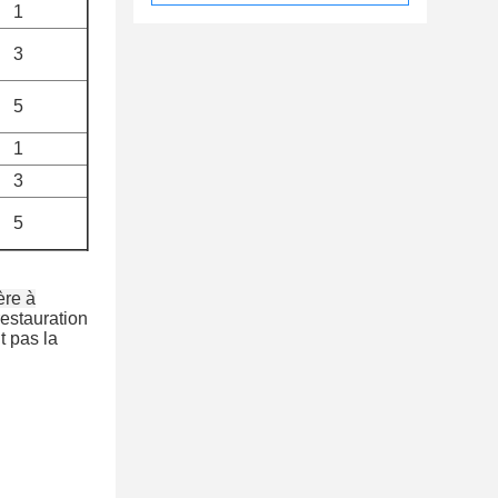
1
3
5
1
3
5
ère à
estauration
t pas la