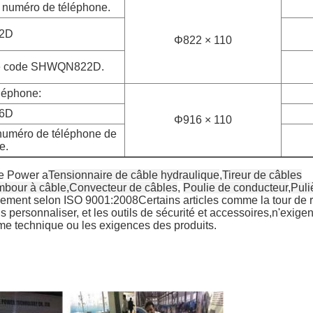
e numéro de téléphone.
2D
Φ822 × 110
 le code SHWQN822D.
léphone:
6D
Φ916 × 110
 numéro de téléphone de
e.
ne Power a
Tensionnaire de câble hydraulique
,
Tireur de câbles
ambour à câble
,
Convecteur de câbles
,
Poulie de conducteur
,
Puli
lement selon ISO 9001:2008Certains articles comme la tour de r
 personnaliser, et les outils de sécurité et accessoires,n'exigen
e technique ou les exigences des produits.