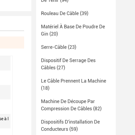
De Tenir
(94)
Rouleau De Câble
(39)
Matériel À Base De Poudre De
Gin
(20)
Serre-Câble
(23)
Dispositif De Serrage Des
Câbles
(27)
Le Câble Prennent La Machine
(18)
Machine De Découpe Par
Compression De Câbles
(82)
e à l
Dispositifs D'installation De
Conducteurs
(59)