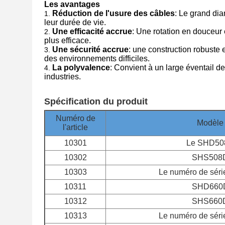
Les avantages
Réduction de l'usure des câbles
: Le grand dia
leur durée de vie.
Une efficacité accrue
: Une rotation en douceur 
plus efficace.
Une sécurité accrue
: une construction robust
des environnements difficiles.
La polyvalence
: Convient à un large éventail de
industries.
Spécification du produit
Numéro de
Modèle
l'article
10301
Le SHD50
10302
SHS508
10303
Le numéro de sér
10311
SHD660
10312
SHS660
10313
Le numéro de sér