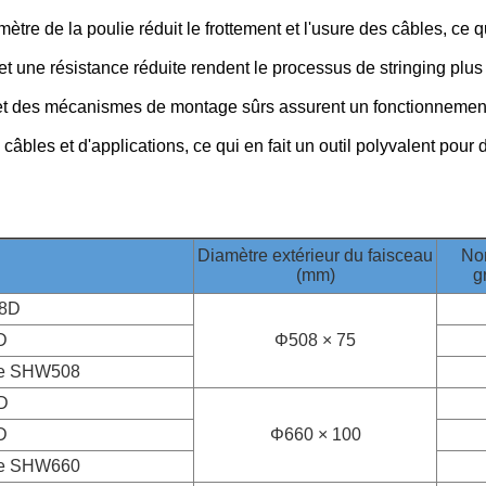
mètre de la poulie réduit le frottement et l'usure des câbles, ce 
et une résistance réduite rendent le processus de stringing plus
e et des mécanismes de montage sûrs assurent un fonctionnemen
 câbles et d'applications, ce qui en fait un outil polyvalent pour 
Diamètre extérieur du faisceau
No
(mm)
g
8D
D
Φ508 × 75
ie SHW508
D
D
Φ660 × 100
ie SHW660