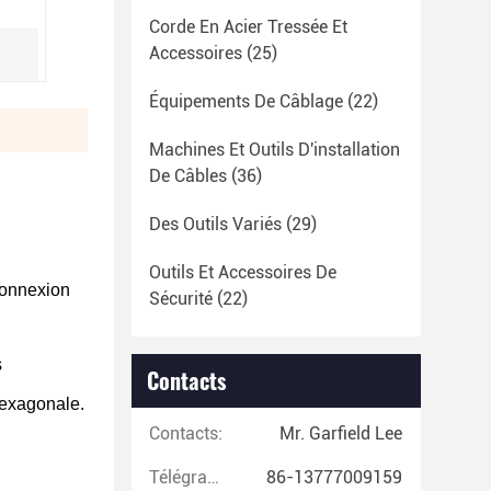
Corde En Acier Tressée Et
Accessoires
(25)
Équipements De Câblage
(22)
Machines Et Outils D'installation
De Câbles
(36)
Des Outils Variés
(29)
Outils Et Accessoires De
 connexion
Sécurité
(22)
s
Contacts
hexagonale.
Contacts:
Mr. Garfield Lee
Télégramme:
86-13777009159