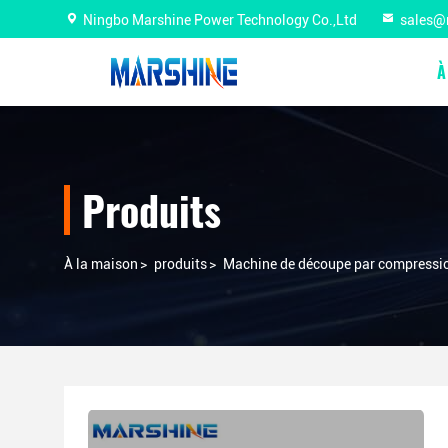
Ningbo Marshine Power Technology Co.,Ltd
sales@
À
Produits
À la maison
>
produits
>
Machine de découpe par compressio