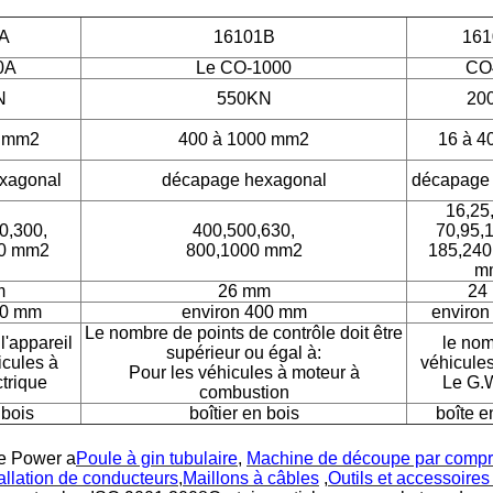
A
16101B
16
0A
Le CO-1000
CO
N
550KN
20
0 mm2
400 à 1000 mm2
16 à 
xagonal
décapage hexagonal
décapage
16,25
0,300,
400,500,630,
70,95,
30 mm2
800,1000 mm2
185,240
m
m
26 mm
24
50 mm
environ 400 mm
enviro
Le nombre de points de contrôle doit être
 l'appareil
le no
supérieur ou égal à:
icules à
véhicule
Pour les véhicules à moteur à
trique
Le G
combustion
 bois
boîtier en bois
boîte e
ne Power a
Poule à gin tubulaire
,
Machine de découpe par compr
tallation de conducteurs
,
Maillons à câbles
,
Outils et accessoires