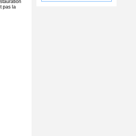
stauration
t pas la