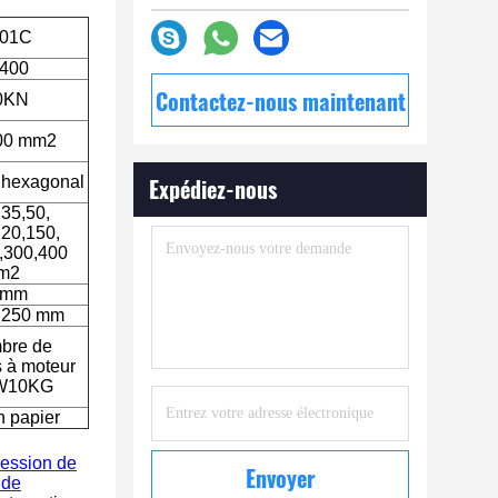
101C
400
Contactez-nous maintenant
0KN
400 mm2
 hexagonal
Expédiez-nous
,35,50,
120,150,
,300,400
m2
 mm
n 250 mm
mbre de
s à moteur
.W10KG
n papier
ession de
Envoyer
 de