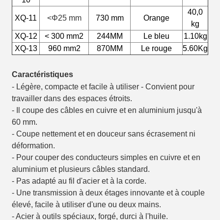
40,0
XQ-11
<
Φ25 mm
730 mm
Orange
kg
XQ-12
< 300 mm2
244MM
Le bleu
1.10kg
XQ-13
960 mm2
870MM
Le rouge
5.60Kg
Caractéristiques
- Légère, compacte et facile à utiliser - Convient pour
travailler dans des espaces étroits.
- Il coupe des câbles en cuivre et en aluminium jusqu'à
60 mm.
- Coupe nettement et en douceur sans écrasement ni
déformation.
- Pour couper des conducteurs simples en cuivre et en
aluminium et plusieurs câbles standard.
- Pas adapté au fil d'acier et à la corde.
- Une transmission à deux étages innovante et à couple
élevé, facile à utiliser d'une ou deux mains.
- Acier à outils spéciaux, forgé, durci à l'huile.