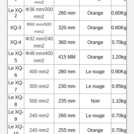
mm2
Φ36 mm/300
Le XQ-
260 mm
Orange
0.60Kg
2
mm2
Φ60 mm/500
XQ-3
320 mm
Orange
0.80Kg
mm2
Φ32 mm/240
XQ-4
360 mm
Orange
0.70kg
mm2
Le XQ-
Φ48 mm/400
415 MM
Orange
1.20kg
5
mm2
Le XQ-
400 mm2
280 mm
Le rouge
0.90Kg
6
Le XQ-
300 mm2
230 mm
Le rouge
0.95kg
7
Le XQ-
500 mm2
235 mm
Noir
1.10kg
8
Le XQ-
240 mm2
260 mm
Le rouge
0.70kg
9
Le XQ-
240 mm2
255 mm
Orange
0.70kg
10