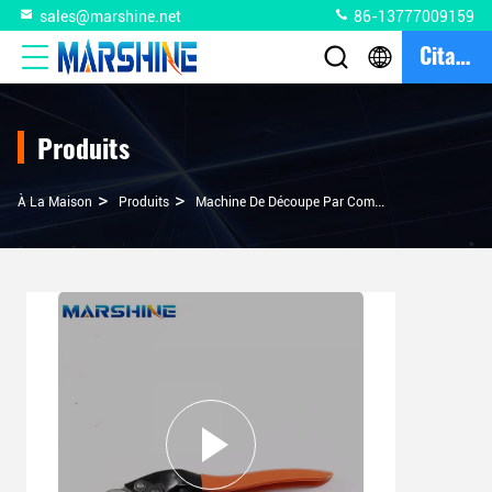
sales@marshine.net
86-13777009159
Citation
Produits
>
>
À La Maison
Produits
Machine De Découpe Par Compression De Câbles