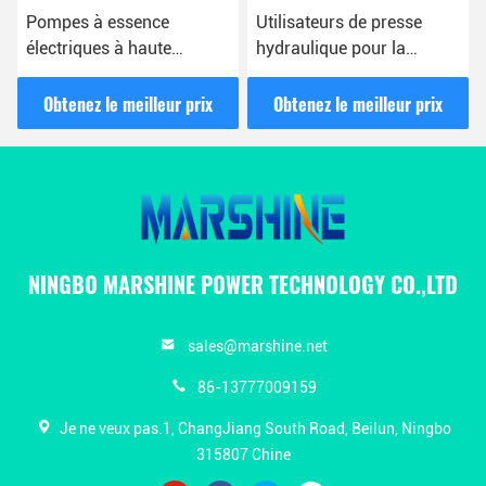
Pompes à essence
Utilisateurs de presse
électriques à haute
hydraulique pour la
pression pour la
gestion des câbles et les
construction de lignes
travaux électriques
Obtenez le meilleur prix
Obtenez le meilleur prix
aériennes
NINGBO MARSHINE POWER TECHNOLOGY CO.,LTD
sales@marshine.net
86-13777009159
Je ne veux pas.1, ChangJiang South Road, Beilun, Ningbo
315807 Chine