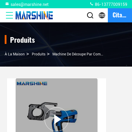
sales@marshine.net
86-13777009159
Citation
Produits
>
>
À La Maison
Produits
Machine De Découpe Par Compression De Câbles