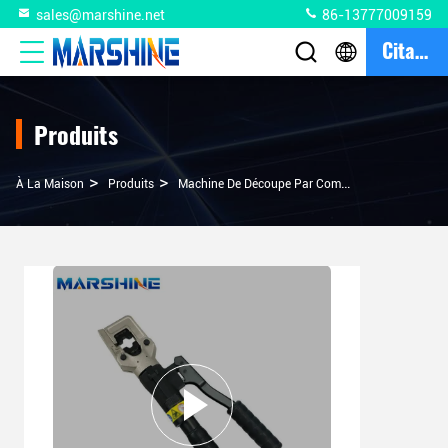
sales@marshine.net
86-13777009159
Citation
Produits
>
>
À La Maison
Produits
Machine De Découpe Par Compression De Câbles