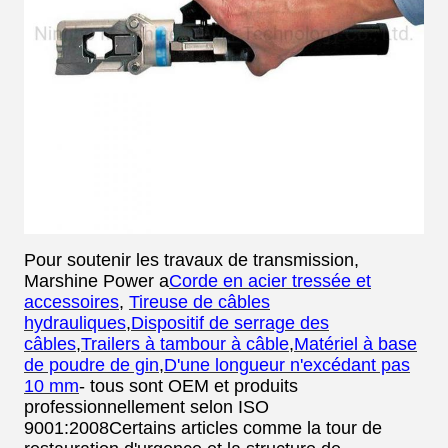
Pour soutenir les travaux de transmission,
Marshine Power a
Corde en acier tressée et
accessoires
,
Tireuse de câbles
hydrauliques
,
Dispositif de serrage des
câbles
,
Trailers à tambour à câble
,
Matériel à base
de poudre de gin
,
D'une longueur n'excédant pas
10 mm
- tous sont OEM et produits
professionnellement selon ISO
9001:2008Certains articles comme la tour de