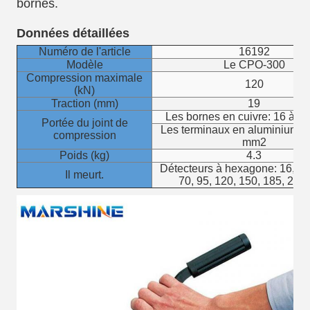
bornes.
Données détaillées
Numéro de l'article
16192
Modèle
Le CPO-300
Compression maximale
120
(kN)
Traction (mm)
19
Les bornes en cuivre: 16 à 
Portée du joint de
Les terminaux en aluminium: 
compression
mm2
Poids (kg)
4.3
Détecteurs à hexagone: 16, 25,
Il meurt.
70, 95, 120, 150, 185, 240