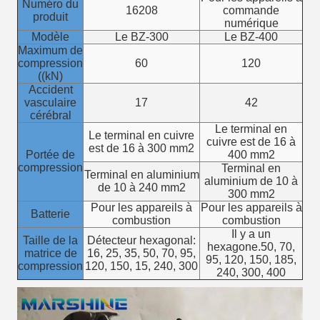
Numéro du
16208
commande
produit
numérique
Modèle
Le BZ-300
Le BZ-400
Maximum de
compression
60
120
((kN)
Accident
vasculaire
17
42
cérébral
Le terminal en
Le terminal en cuivre
cuivre est de 16 à
est de 16 à 300 mm2
Portée de
400 mm2
compression
Terminal en
Terminal en aluminium
aluminium de 10 à
de 10 à 240 mm2
300 mm2
Pour les appareils à
Pour les appareils à
Batterie
combustion
combustion
Il y a un
Taille de la
Détecteur hexagonal:
hexagone.50, 70,
matrice de
16, 25, 35, 50, 70, 95,
95, 120, 150, 185,
compression
120, 150, 15, 240, 300
240, 300, 400