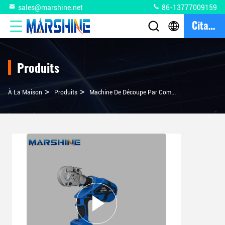
sales@marshine.net
86-13777009159
Citation
Produits
>
>
À La Maison
Produits
Machine De Découpe Par Compression De Câbles