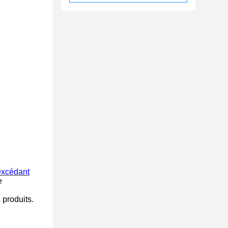
excédant
e
produits.