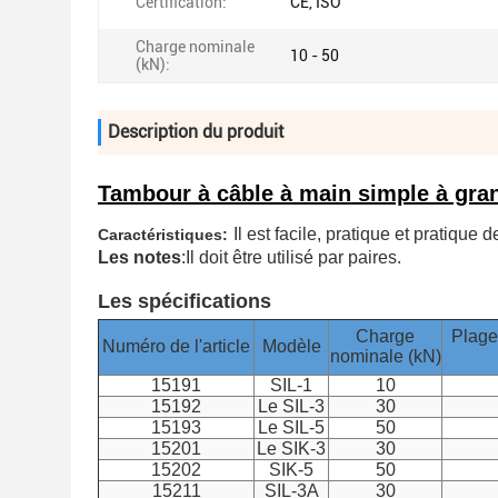
Certification:
CE, ISO
Charge nominale
10 - 50
(kN):
Description du produit
Tambour à câble à main simple à gra
Il est facile, pratique et pratique 
Caractéristiques:
Les notes
:
Il doit être utilisé par paires.
Les spécifications
Charge
Plage
Numéro de l'article
Modèle
nominale (kN)
15191
SIL-1
10
15192
Le SIL-3
30
15193
Le SIL-5
50
15201
Le SIK-3
30
15202
SIK-5
50
15211
SIL-3A
30