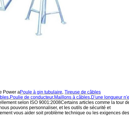
ne Power a
Poule à gin tubulaire
,
Tireuse de câbles
âbles
,
Poulie de conducteur
,
Maillons à câbles
,
D'une longueur n'
nellement selon ISO 9001:2008Certains articles comme la tour d
 nous pouvons personnaliser, et les outils de sécurité et
ment vous aider soit problème technique ou les exigences des 