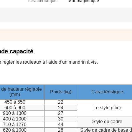
caractéristique:
Antimagnétique
nde capacité
de régler les rouleaux à l'aide d'un mandrin à vis.
 de hauteur réglable
Poids (kg)
Caractéristique
(mm)
450 à 650
22
600 à 900
24
Le style pilier
900 à 1300
27
400 à 1000
30
Style du cadre
710 à 1270
44
620 à 1000
28
Style de cadre de base 