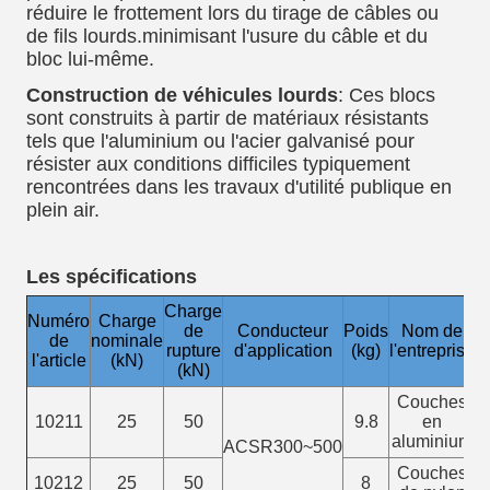
réduire le frottement lors du tirage de câbles ou
de fils lourds.minimisant l'usure du câble et du
bloc lui-même.
Construction de véhicules lourds
: Ces blocs
sont construits à partir de matériaux résistants
tels que l'aluminium ou l'acier galvanisé pour
résister aux conditions difficiles typiquement
rencontrées dans les travaux d'utilité publique en
plein air.
Les spécifications
Charge
Numéro
Charge
de
Conducteur
Poids
Nom de
de
nominale
rupture
d'application
(kg)
l'entreprise
l'article
(kN)
(kN)
Couches
10211
25
50
9.8
en
aluminium
ACSR300
~
500
Couches
10212
25
50
8