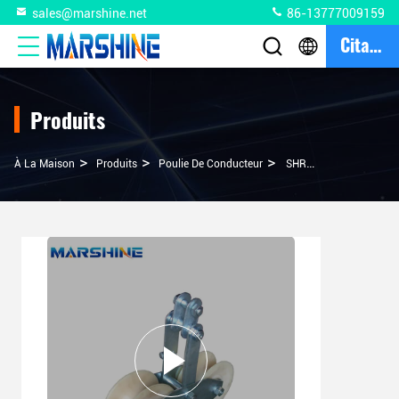
sales@marshine.net
86-13777009159
Citation
Produits
>
>
>
À La Maison
Produits
Poulie De Conducteur
SHR-2.5 Corde De Fil De Roue En Nylon En Tandem, Filetage De Filetage De Poulie Pour La Ligne De Transmission