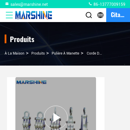
sales@marshine.net
86-13777009159
Citation
Produits
>
>
>
À La Maison
Produits
Pulière À Manette
Corde De Levage En Aluminium, Enlevez Le Bloc Et Attaquez La Surface D'oxygénation