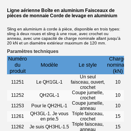
Ligne aérienne Boîte en aluminium Faisceaux de
pièces de monnaie Corde de levage en aluminium
Sling en aluminium à corde à pièce, disponible en trois types:
sling à deux roues et sling à une roue, avec crochet ou
anneau, avec une capacité de charge nominale allant jusqu'à
20 kN et un diamètre extérieur maximum de 120 mm.
Paramètres techniques
Numéro
Charge
du
Modèle
Le style
nominale
produit
(kN)
Un seul
11251
Le QH1GL-1
faisceau, ouvert,
10
crochet
Coupe jumelle,
11252
QH2GL-1
10
crochet
Coupe jumelle,
11253
Pour le QH2HL-1
10
anneau
QH3GL-1. Je vous
Triple faisceau,
11261
15
en prie.5
crochet
Triple faisceau,
11262
Je suis QH3HL-1.5
15
anneau